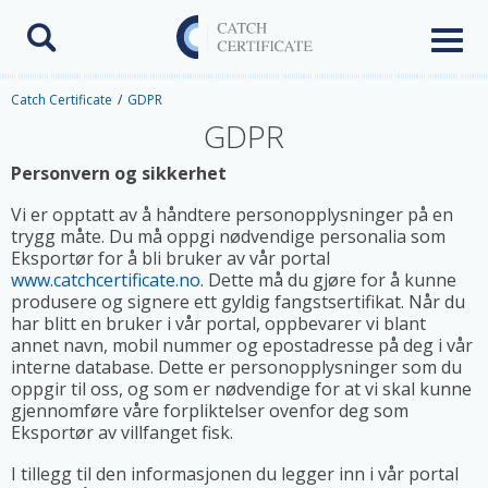
Toggl
naviga
Catch Certificate
GDPR
GDPR
Personvern og sikkerhet
Vi er opptatt av å håndtere personopplysninger på en
trygg måte. Du må oppgi nødvendige personalia som
Eksportør for å bli bruker av vår portal
www.catchcertificate.no
. Dette må du gjøre for å kunne
produsere og signere ett gyldig fangstsertifikat. Når du
har blitt en bruker i vår portal, oppbevarer vi blant
annet navn, mobil nummer og epostadresse på deg i vår
interne database. Dette er personopplysninger som du
oppgir til oss, og som er nødvendige for at vi skal kunne
gjennomføre våre forpliktelser ovenfor deg som
Eksportør av villfanget fisk.
I tillegg til den informasjonen du legger inn i vår portal