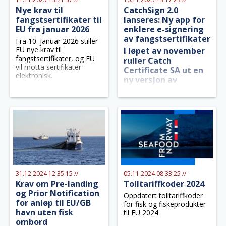
Nye krav til
CatchSign 2.0
fangstsertifikater til
lanseres: Ny app for
EU fra januar 2026
enklere e-signering
av fangstsertifikater
Fra 10. januar 2026 stiller
EU nye krav til
I løpet av november
fangstsertifikater, og EU
ruller Catch
vil motta sertifikater
Certificate SA ut en
elektronisk.
ny versjon av
CatchSign-appen til
alle brukere.
31.12.2024 12:35:15 //
05.11.2024 08:33:25 //
Krav om Pre-landing
Tolltariffkoder 2024
og Prior Notification
Oppdatert tolltariffkoder
for anløp til EU/GB
for fisk og fiskeprodukter
havn uten fisk
til EU 2024
ombord