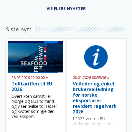
på lager- og produsent
erklæringer.
VIS FLERE NYHETER
Siste nytt
28.05.2026 22:00:00 //
08.01.2026 08:55:36 //
Tolltariffen til EU
Veileder og enkel
2026
brukerveiledning
for norske
Oversikten samstiller
eksportører -
Norge og EUs tolltariff
revidert regelverk
og viser hvilke tollsatser
og kvoter som gjelder
2026
ved eksport.
I 2023 vedtok EU
endringer i regelverket
som
gjelder
krav
ene
til
fangst