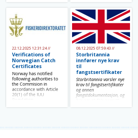
Disse endringene
gjelder
fra
10. januar 2026.
22.12.2025 12:31:24 //
08.12.2025 07:59:43 //
Verifications of
Storbritannia
Norwegian Catch
innfører nye krav
Certificates
til
fangstsertifikater
Norway has notified
following authorities to
Storbritannia varsler nye
the Commision in
krav til fangstsertifikater
accordance with Article
og annen
20(1) of the IUU
fangstdokumentasjon, og
Regulation.
ber om at EUs oppsett
for slik dokumentasjon
følges fra 10. januar
2026.