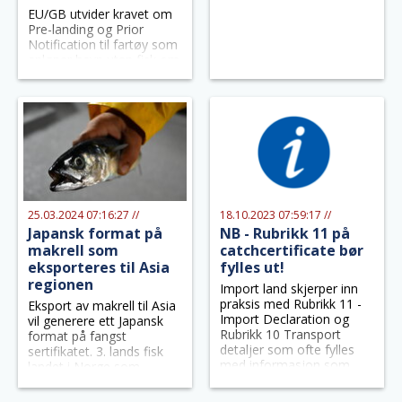
EU/GB utvider kravet om
Pre-landing og Prior
Notification til fartøy som
anløper havn uten fisk om
bord. Fartøyene må sende
Pre-landing og Prior
Notification 4 timer før
anløp havn.
25.03.2024 07:16:27 //
18.10.2023 07:59:17 //
Japansk format på
NB - Rubrikk 11 på
makrell som
catchcertificate bør
eksporteres til Asia
fylles ut!
regionen
Import land skjerper inn
praksis med Rubrikk 11 -
Eksport av makrell til Asia
Import Declaration og
vil generere ett Japansk
Rubrikk 10 Transport
format på fangst
detaljer som ofte fylles
sertifikatet. 3. lands fisk
med informasjon som
landet i Norge som
ikke er tilstrekkelig
eksporteres direkte til
Japan få Japansk format