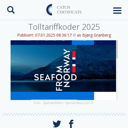
Toggl
naviga
Tolltariffkoder 2025
Publisert:
07.01.2025 08:36:17 //
av Bjørg Granberg
Foto : Sjømatrådet / Sjømatrådet
(2017)