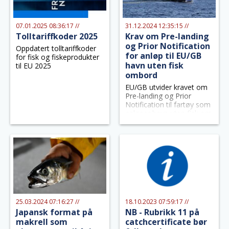
07.01.2025 08:36:17 //
31.12.2024 12:35:15 //
Tolltariffkoder 2025
Krav om Pre-landing
og Prior Notification
Oppdatert tolltariffkoder
for anløp til EU/GB
for fisk og fiskeprodukter
havn uten fisk
til EU 2025
ombord
EU/GB utvider kravet om
Pre-landing og Prior
Notification til fartøy som
anløper havn uten fisk om
bord. Fartøyene må sende
Pre-landing og Prior
Notification 4 timer før
anløp havn.
25.03.2024 07:16:27 //
18.10.2023 07:59:17 //
Japansk format på
NB - Rubrikk 11 på
makrell som
catchcertificate bør