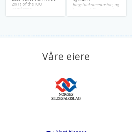
20(1) of the IUU
fangstdokumentasjon, og
Regulation.
ber om at EUs oppsett
for slik dokumentasjon
følges fra 10. januar
2026.
Våre eiere