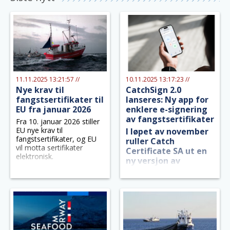
11.11.2025 13:21:57 //
10.11.2025 13:17:23 //
Nye krav til
CatchSign 2.0
fangstsertifikater til
lanseres: Ny app for
EU fra januar 2026
enklere e-signering
av fangstsertifikater
Fra 10. januar 2026 stiller
EU nye krav til
I løpet av november
fangstsertifikater, og EU
ruller Catch
vil motta sertifikater
Certificate SA ut en
elektronisk.
ny versjon av
CatchSign-appen til
alle brukere.