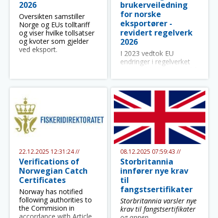
2026
brukerveiledning
for norske
Oversikten samstiller
eksportører -
Norge og EUs tolltariff
revidert regelverk
og viser hvilke tollsatser
og kvoter som gjelder
2026
ved eksport.
I 2023 vedtok EU
endringer i regelverket
som
gjelder
krav
ene
til
fangst
Disse endringene
gjelder
fra
10. januar 2026.
22.12.2025 12:31:24 //
08.12.2025 07:59:43 //
Verifications of
Storbritannia
Norwegian Catch
innfører nye krav
Certificates
til
fangstsertifikater
Norway has notified
following authorities to
Storbritannia varsler nye
the Commision in
krav til fangstsertifikater
accordance with Article
og annen