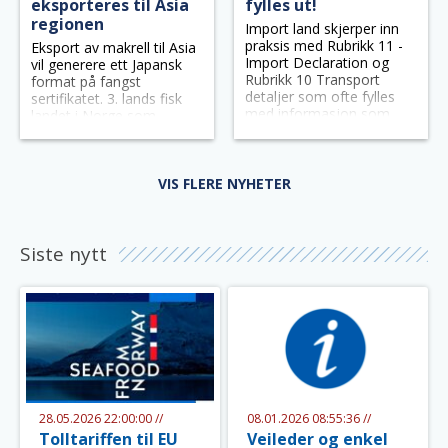
eksporteres til Asia
fylles ut!
regionen
Import land skjerper inn
praksis med Rubrikk 11 -
Eksport av makrell til Asia
Import Declaration og
vil generere ett Japansk
Rubrikk 10 Transport
format på fangst
detaljer som ofte fylles
sertifikatet. 3. lands fisk
med informasjon som
landet i Norge som
ikke er tilstrekkelig
eksporteres direkte til
Japan få Japansk format
på lager- og produsent
erklæringer.
VIS FLERE NYHETER
Siste nytt
28.05.2026 22:00:00 //
08.01.2026 08:55:36 //
Tolltariffen til EU
Veileder og enkel